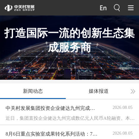
打造国际一流的创新生态集
成服务商
新闻动态
媒体报道
2026.08.05
中关村发展集团投资企业健达九州完成数亿元融资 推进脑疾病的精准疗法加速上市
近日，集团直投企业健达九州完成数亿元人民币A轮融资。本轮融资由太平医疗健康基金领投、老股东华泰紫金旗下基金追加投资。高榕创投、达晨财智、中信资本、博拓生物脑机基金等多家机构跟投，北京市医...
2026.08.05
8月6日重点实验室成果转化系列活动：7个医药健康项目路演丨路演预告